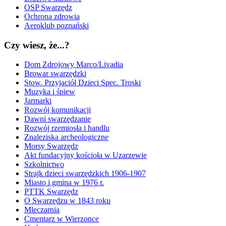
OSP Swarzędz
Ochrona zdrowia
Aeroklub poznański
Czy wiesz, że...?
Dom Zdrojowy Marco/Livadia
Browar swarzędzki
Stow. Przyjaciół Dzieci Spec. Troski
Muzyka i śpiew
Jarmarki
Rozwój komunikacji
Dawni swarzędzanie
Rozwój rzemiosła i handlu
Znaleziska archeologiczne
Morsy Swarzędz
Akt fundacyjny kościoła w Uzarzewie
Szkolnictwo
Strajk dzieci swarzędzkich 1906-1907
Miasto i gmina w 1976 r.
PTTK Swarzędz
O Swarzędzu w 1843 roku
Mleczarnia
Cmentarz w Wierzonce