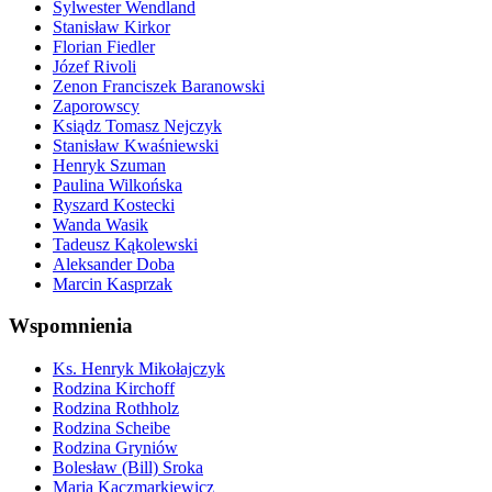
Sylwester Wendland
Stanisław Kirkor
Florian Fiedler
Józef Rivoli
Zenon Franciszek Baranowski
Zaporowscy
Ksiądz Tomasz Nejczyk
Stanisław Kwaśniewski
Henryk Szuman
Paulina Wilkońska
Ryszard Kostecki
Wanda Wasik
Tadeusz Kąkolewski
Aleksander Doba
Marcin Kasprzak
Wspomnienia
Ks. Henryk Mikołajczyk
Rodzina Kirchoff
Rodzina Rothholz
Rodzina Scheibe
Rodzina Gryniów
Bolesław (Bill) Sroka
Maria Kaczmarkiewicz