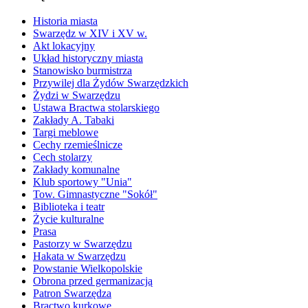
Historia miasta
Swarzędz w XIV i XV w.
Akt lokacyjny
Układ historyczny miasta
Stanowisko burmistrza
Przywilej dla Żydów Swarzędzkich
Żydzi w Swarzędzu
Ustawa Bractwa stolarskiego
Zakłady A. Tabaki
Targi meblowe
Cechy rzemieślnicze
Cech stolarzy
Zakłady komunalne
Klub sportowy "Unia"
Tow. Gimnastyczne "Sokół"
Biblioteka i teatr
Życie kulturalne
Prasa
Pastorzy w Swarzędzu
Hakata w Swarzędzu
Powstanie Wielkopolskie
Obrona przed germanizacją
Patron Swarzędza
Bractwo kurkowe