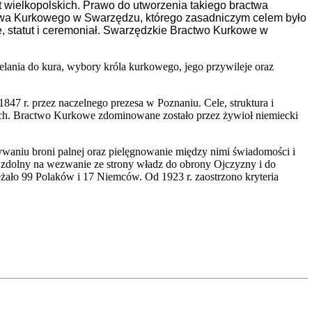
t wielkopolskich. Prawo do utworzenia takiego bractwa
actwa Kurkowego w Swarzędzu, którego zasadniczym celem było
 statut i ceremoniał. Swarzędzkie Bractwo Kurkowe w
zelania do kura, wybory króla kurkowego, jego przywileje oraz
47 r. przez naczelnego prezesa w Poznaniu. Cele, struktura i
ach. Bractwo Kurkowe zdominowane zostało przez żywioł niemiecki
waniu broni palnej oraz pielęgnowanie między nimi świadomości i
 zdolny na wezwanie ze strony władz do obrony Ojczyzny i do
żało 99 Polaków i 17 Niemców. Od 1923 r. zaostrzono kryteria