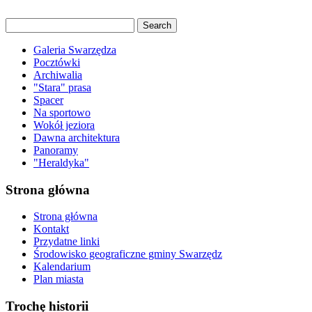
Galeria Swarzędza
Pocztówki
Archiwalia
"Stara" prasa
Spacer
Na sportowo
Wokół jeziora
Dawna architektura
Panoramy
"Heraldyka"
Strona główna
Strona główna
Kontakt
Przydatne linki
Środowisko geograficzne gminy Swarzędz
Kalendarium
Plan miasta
Trochę historii