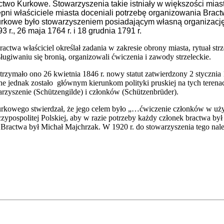
ctwo Kurkowe. Stowarzyszenia takie istniały w większości mias
tępni właściciele miasta doceniali potrzebę organizowania Br
rkowe było stowarzyszeniem posiadającym własną organizację,
3 r., 26 maja 1764 r. i 18 grudnia 1791 r.
ctwa właściciel określał zadania w zakresie obrony miasta, rytuał str
ugiwaniu się bronią, organizowali ćwiczenia i zawody strzeleckie.
zymało ono 26 kwietnia 1846 r. nowy statut zatwierdzony 2 stycznia 18
e jednak zostało głównym kierunkom polityki pruskiej na tych teren
rzyszenie (Schützengilde) i członków (Schützenbrüder).
rkowego stwierdzał, że jego celem było „…ćwiczenie członków w uży
ospolitej Polskiej, aby w razie potrzeby każdy członek bractwa był
ractwa był Michał Majchrzak. W 1920 r. do stowarzyszenia tego nale