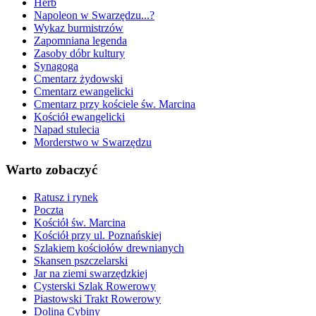
Herb
Napoleon w Swarzędzu...?
Wykaz burmistrzów
Zapomniana legenda
Zasoby dóbr kultury
Synagoga
Cmentarz żydowski
Cmentarz ewangelicki
Cmentarz przy kościele św. Marcina
Kościół ewangelicki
Napad stulecia
Morderstwo w Swarzędzu
Warto zobaczyć
Ratusz i rynek
Poczta
Kościół św. Marcina
Kościół przy ul. Poznańskiej
Szlakiem kościołów drewnianych
Skansen pszczelarski
Jar na ziemi swarzędzkiej
Cysterski Szlak Rowerowy
Piastowski Trakt Rowerowy
Dolina Cybiny