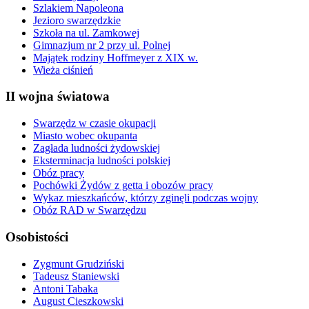
Szlakiem Napoleona
Jezioro swarzędzkie
Szkoła na ul. Zamkowej
Gimnazjum nr 2 przy ul. Polnej
Majątek rodziny Hoffmeyer z XIX w.
Wieża ciśnień
II wojna światowa
Swarzędz w czasie okupacji
Miasto wobec okupanta
Zagłada ludności żydowskiej
Eksterminacja ludności polskiej
Obóz pracy
Pochówki Żydów z getta i obozów pracy
Wykaz mieszkańców, którzy zginęli podczas wojny
Obóz RAD w Swarzędzu
Osobistości
Zygmunt Grudziński
Tadeusz Staniewski
Antoni Tabaka
August Cieszkowski