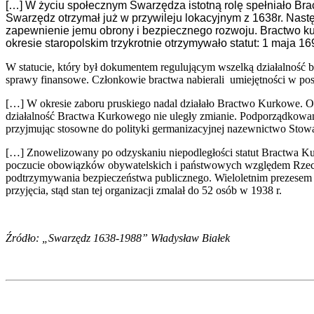
[…] W życiu społecznym Swarzędza istotną rolę spełniało Bra
Swarzędz otrzymał już w przywileju lokacyjnym z 1638r. Nas
zapewnienie jemu obrony i bezpiecznego rozwoju. Bractwo ku
okresie staropolskim trzykrotnie otrzymywało statut: 1 maja 169
W statucie, który był dokumentem regulującym wszelką działalność bra
sprawy finansowe. Członkowie bractwa nabierali umiejętności w posł
[…] W okresie zaboru pruskiego nadal działało Bractwo Kurkowe. Otr
działalność Bractwa Kurkowego nie uległy zmianie. Podporządkowan
przyjmując stosowne do polityki germanizacyjnej nazewnictwo Stowa
[…] Znowelizowany po odzyskaniu niepodległości statut Bractwa Ku
poczucie obowiązków obywatelskich i państwowych względem Rzeczyp
podtrzymywania bezpieczeństwa publicznego. Wieloletnim prezesem B
przyjęcia, stąd stan tej organizacji zmalał do 52 osób w 1938 r.
Źródło: „Swarzędz 1638-1988” Władysław Białek