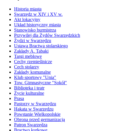
Historia miasta
Swarzędz w XIV i XV w.
Akt lokacyjny
Układ historyczny miasta
Stanowisko burmistrza
Przywilej dla Żydów Swarzędzkich
Żydzi w Swarzędzu
Ustawa Bractwa stolarskiego
Zakłady A. Tabaki
Targi meblowe
Cechy rzemieślnicze
Cech stolarzy
Zakłady komunalne
Klub sportowy "Unia"
Tow. Gimnastyczne "Sokół"
Biblioteka i teatr
Życie kulturalne
Prasa
Pastorzy w Swarzędzu
Hakata w Swarzędzu
Powstanie Wielkopolskie
Obrona przed germanizacją
Patron Swarzędza
Bractwo kurkowe