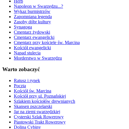
Herb
Napoleon w Swarzędzu...?
Wykaz burmistrzów
Zapomniana legenda
Zasoby dóbr kultury
Synagoga
Cmentarz żydowski
Cmentarz ewangelicki
Cmentarz przy kościele św. Marcina
Kościół ewangelicki
Napad stulecia
Morderstwo w Swarzędzu
Warto zobaczyć
Ratusz i rynek
Poczta
Kościół św. Marcina
Kościół przy ul. Poznańskiej
Szlakiem kościołów drewnianych
Skansen pszczelarski
Jar na ziemi swarzędzkiej
Cysterski Szlak Rowerowy
Piastowski Trakt Rowerowy
Dolina Cybiny