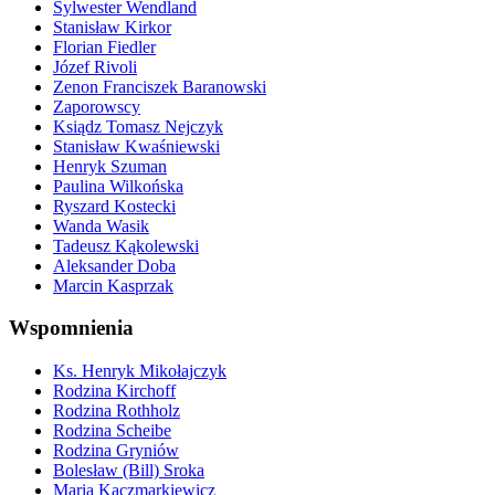
Sylwester Wendland
Stanisław Kirkor
Florian Fiedler
Józef Rivoli
Zenon Franciszek Baranowski
Zaporowscy
Ksiądz Tomasz Nejczyk
Stanisław Kwaśniewski
Henryk Szuman
Paulina Wilkońska
Ryszard Kostecki
Wanda Wasik
Tadeusz Kąkolewski
Aleksander Doba
Marcin Kasprzak
Wspomnienia
Ks. Henryk Mikołajczyk
Rodzina Kirchoff
Rodzina Rothholz
Rodzina Scheibe
Rodzina Gryniów
Bolesław (Bill) Sroka
Maria Kaczmarkiewicz