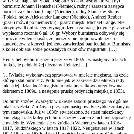
w 1793r. magistrat. Składał się on z 6 osób, wśród których był
burmistrz Johann Hentschel (Niemiec), radny i zarazem zastępca
burmistrza Christian Lange (Niemiec), radny Stanisław Skąpy
(Polak), radny Aleksander Langner (Niemiec), Andrzej Reuber
(pisał i mówił po niemiecku) i pisarz miejski Michael Lange. Nie
otrzymywali oni stałego wynagrodzenia za pracę, jedynie pisarzowi
wypłacano rocznie 6 tal. 16 gr. Wybory burmistrza odbywały się
corocznie w ten sposób, że mieszczanie proponowali trzech
kandydatów, z których jednego zatwierdzał pan feudalny. Burmistrz
z kolei dobierał sobie pozostałych członków magistratu. […]
Hentschel był burmistrzem jeszcze w 1802r., w następnych latach
funkcję tę pełnił bliżej nieznany Heintze.[…]
[…]Władzę wykonawczą sprawował w mieście magistrat, na czele
którego stał burmistrz. Podobnie jak w zakresie działalności rady
miejskiej, działalność magistratu była początkowo uregulowana
dekretem z 1809r., a następnie pruską ordynacją miejską z 1853r.
Do burmistrzów Swarzędz w okresie zaboru pruskiego na ogół nie
miał szczęścia. Z różnych przyczyn następowały szybkie zmiany na
tym stanowisku. Już w 1836r. stwierdzono, że starsi mieszkańcy
pamiętają aż 13 kolejnych burmistrzów i żaden z nich nie zapisał się
chwalebnie. Wymienia się w źródłach Wicherta w latach 1816-
1817, Siudzińskiego w latach 1817-1822, Neugebauera w latach
1822-1825, po 1830r. działał burmistrz komisaryczny Weissenborn