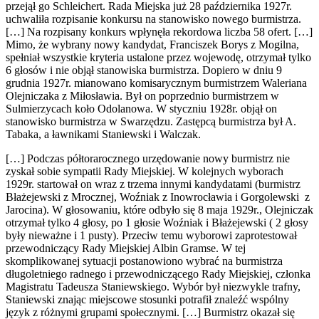
przejął go Schleichert. Rada Miejska już 28 października 1927r.
uchwaliła rozpisanie konkursu na stanowisko nowego burmistrza.
[…] Na rozpisany konkurs wpłynęła rekordowa liczba 58 ofert. […]
Mimo, że wybrany nowy kandydat, Franciszek Borys z Mogilna,
spełniał wszystkie kryteria ustalone przez wojewodę, otrzymał tylko
6 głosów i nie objął stanowiska burmistrza. Dopiero w dniu 9
grudnia 1927r. mianowano komisarycznym burmistrzem Waleriana
Olejniczaka z Miłosławia. Był on poprzednio burmistrzem w
Sulmierzycach koło Odolanowa. W styczniu 1928r. objął on
stanowisko burmistrza w Swarzędzu. Zastępcą burmistrza był A.
Tabaka, a ławnikami Staniewski i Walczak.
[…] Podczas półtorarocznego urzędowanie nowy burmistrz nie
zyskał sobie sympatii Rady Miejskiej. W kolejnych wyborach
1929r. startował on wraz z trzema innymi kandydatami (burmistrz
Błażejewski z Mrocznej, Woźniak z Inowrocławia i Gorgolewski z
Jarocina). W głosowaniu, które odbyło się 8 maja 1929r., Olejniczak
otrzymał tylko 4 głosy, po 1 głosie Woźniak i Błażejewski ( 2 głosy
były nieważne i 1 pusty). Przeciw temu wyborowi zaprotestował
przewodniczący Rady Miejskiej Albin Gramse. W tej
skomplikowanej sytuacji postanowiono wybrać na burmistrza
długoletniego radnego i przewodniczącego Rady Miejskiej, członka
Magistratu Tadeusza Staniewskiego. Wybór był niezwykle trafny,
Staniewski znając miejscowe stosunki potrafił znaleźć wspólny
język z różnymi grupami społecznymi. […] Burmistrz okazał się