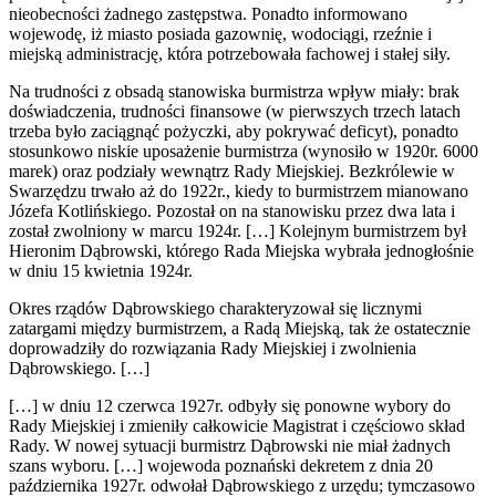
nieobecności żadnego zastępstwa. Ponadto informowano
wojewodę, iż miasto posiada gazownię, wodociągi, rzeźnie i
miejską administrację, która potrzebowała fachowej i stałej siły.
Na trudności z obsadą stanowiska burmistrza wpływ miały: brak
doświadczenia, trudności finansowe (w pierwszych trzech latach
trzeba było zaciągnąć pożyczki, aby pokrywać deficyt), ponadto
stosunkowo niskie uposażenie burmistrza (wynosiło w 1920r. 6000
marek) oraz podziały wewnątrz Rady Miejskiej. Bezkrólewie w
Swarzędzu trwało aż do 1922r., kiedy to burmistrzem mianowano
Józefa Kotlińskiego. Pozostał on na stanowisku przez dwa lata i
został zwolniony w marcu 1924r. […] Kolejnym burmistrzem był
Hieronim Dąbrowski, którego Rada Miejska wybrała jednogłośnie
w dniu 15 kwietnia 1924r.
Okres rządów Dąbrowskiego charakteryzował się licznymi
zatargami między burmistrzem, a Radą Miejską, tak że ostatecznie
doprowadziły do rozwiązania Rady Miejskiej i zwolnienia
Dąbrowskiego. […]
[…] w dniu 12 czerwca 1927r. odbyły się ponowne wybory do
Rady Miejskiej i zmieniły całkowicie Magistrat i częściowo skład
Rady. W nowej sytuacji burmistrz Dąbrowski nie miał żadnych
szans wyboru. […] wojewoda poznański dekretem z dnia 20
października 1927r. odwołał Dąbrowskiego z urzędu; tymczasowo