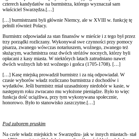
czterech kandydatów na burmistrza, którego wyznaczał sam
właściciel Swarzędza.[…]
[…] burmistrzami byli głównie Niemcy, ale w XVIII w. funkcję tę
pełnili również Polacy.
Burmistrz odpowiadał za stan finansów w mieście i z tego był przez
trzy porządki rozliczany. Wykonywał swe czynności przy pomocy
pisarza, zwanego wówczas notariuszem, woźnego, zwanego też
służącym, wachmistrza oraz dwóch stróżów nocnych, którzy byli
opłacani z kasy miasta. W niektórych latach zatrudniano nawet
dwóch woźnych lub też woźnego i gońca (1705-1708). […]
[…] Kasę miejską prowadził burmistrz i za nią odpowiadał. W
czasie wyborów władz rozliczano burmistrza z dochodów i
wydatków. Jeśli burmistrz miał uzasadniony niedobór w kasie, w
następnym roku zwracano mu wyłożone pieniądze. Było to więc
funkcja dość uciążliwa, przy tym wykonywana społecznie,
honorowo. Było to stanowisko zaszczytne.[…]
Pod zaborem pruskim
Na czele władz miejskich w Swarzędzu- jak w innych miastach- stał