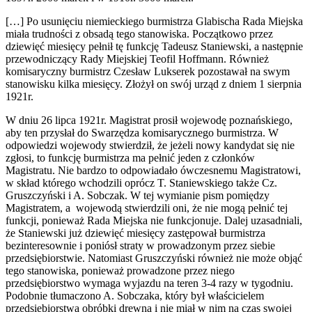
[…] Po usunięciu niemieckiego burmistrza Glabischa Rada Miejska
miała trudności z obsadą tego stanowiska. Początkowo przez
dziewięć miesięcy pełnił tę funkcję Tadeusz Staniewski, a następnie
przewodniczący Rady Miejskiej Teofil Hoffmann. Również
komisaryczny burmistrz Czesław Lukserek pozostawał na swym
stanowisku kilka miesięcy. Złożył on swój urząd z dniem 1 sierpnia
1921r.
W dniu 26 lipca 1921r. Magistrat prosił wojewodę poznańskiego,
aby ten przysłał do Swarzędza komisarycznego burmistrza. W
odpowiedzi wojewody stwierdził, że jeżeli nowy kandydat się nie
zgłosi, to funkcję burmistrza ma pełnić jeden z członków
Magistratu. Nie bardzo to odpowiadało ówczesnemu Magistratowi,
w skład którego wchodzili oprócz T. Staniewskiego także Cz.
Gruszczyński i A. Sobczak. W tej wymianie pism pomiędzy
Magistratem, a wojewodą stwierdzili oni, że nie mogą pełnić tej
funkcji, ponieważ Rada Miejska nie funkcjonuje. Dalej uzasadniali,
że Staniewski już dziewięć miesięcy zastępował burmistrza
bezinteresownie i poniósł straty w prowadzonym przez siebie
przedsiębiorstwie. Natomiast Gruszczyński również nie może objąć
tego stanowiska, ponieważ prowadzone przez niego
przedsiębiorstwo wymaga wyjazdu na teren 3-4 razy w tygodniu.
Podobnie tłumaczono A. Sobczaka, który był właścicielem
przedsiębiorstwa obróbki drewna i nie miał w nim na czas swojej