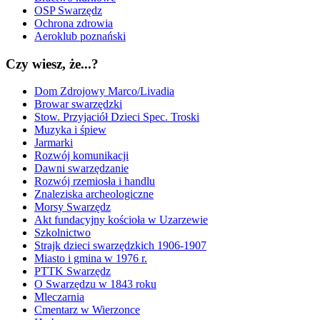
OSP Swarzędz
Ochrona zdrowia
Aeroklub poznański
Czy wiesz, że...?
Dom Zdrojowy Marco/Livadia
Browar swarzędzki
Stow. Przyjaciół Dzieci Spec. Troski
Muzyka i śpiew
Jarmarki
Rozwój komunikacji
Dawni swarzędzanie
Rozwój rzemiosła i handlu
Znaleziska archeologiczne
Morsy Swarzędz
Akt fundacyjny kościoła w Uzarzewie
Szkolnictwo
Strajk dzieci swarzędzkich 1906-1907
Miasto i gmina w 1976 r.
PTTK Swarzędz
O Swarzędzu w 1843 roku
Mleczarnia
Cmentarz w Wierzonce