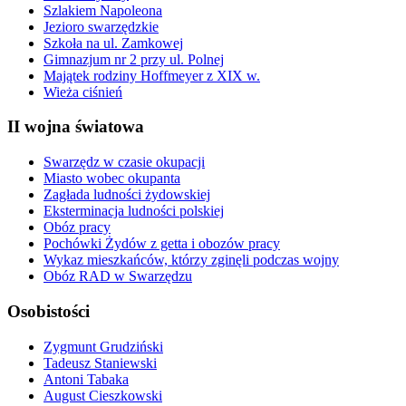
Szlakiem Napoleona
Jezioro swarzędzkie
Szkoła na ul. Zamkowej
Gimnazjum nr 2 przy ul. Polnej
Majątek rodziny Hoffmeyer z XIX w.
Wieża ciśnień
II wojna światowa
Swarzędz w czasie okupacji
Miasto wobec okupanta
Zagłada ludności żydowskiej
Eksterminacja ludności polskiej
Obóz pracy
Pochówki Żydów z getta i obozów pracy
Wykaz mieszkańców, którzy zginęli podczas wojny
Obóz RAD w Swarzędzu
Osobistości
Zygmunt Grudziński
Tadeusz Staniewski
Antoni Tabaka
August Cieszkowski