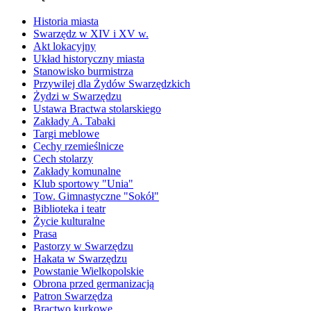
Historia miasta
Swarzędz w XIV i XV w.
Akt lokacyjny
Układ historyczny miasta
Stanowisko burmistrza
Przywilej dla Żydów Swarzędzkich
Żydzi w Swarzędzu
Ustawa Bractwa stolarskiego
Zakłady A. Tabaki
Targi meblowe
Cechy rzemieślnicze
Cech stolarzy
Zakłady komunalne
Klub sportowy "Unia"
Tow. Gimnastyczne "Sokół"
Biblioteka i teatr
Życie kulturalne
Prasa
Pastorzy w Swarzędzu
Hakata w Swarzędzu
Powstanie Wielkopolskie
Obrona przed germanizacją
Patron Swarzędza
Bractwo kurkowe