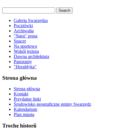
Galeria Swarzędza
Pocztówki
Archiwalia
"Stara" prasa
Spacer
Na sportowo
Wokół jeziora
Dawna architektura
Panoramy
"Heraldyka"
Strona główna
Strona główna
Kontakt
Przydatne linki
Środowisko geograficzne gminy Swarzędz
Kalendarium
Plan miasta
Trochę historii