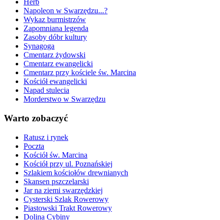
Herb
Napoleon w Swarzędzu...?
Wykaz burmistrzów
Zapomniana legenda
Zasoby dóbr kultury
Synagoga
Cmentarz żydowski
Cmentarz ewangelicki
Cmentarz przy kościele św. Marcina
Kościół ewangelicki
Napad stulecia
Morderstwo w Swarzędzu
Warto zobaczyć
Ratusz i rynek
Poczta
Kościół św. Marcina
Kościół przy ul. Poznańskiej
Szlakiem kościołów drewnianych
Skansen pszczelarski
Jar na ziemi swarzędzkiej
Cysterski Szlak Rowerowy
Piastowski Trakt Rowerowy
Dolina Cybiny