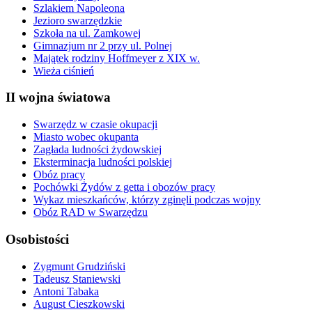
Szlakiem Napoleona
Jezioro swarzędzkie
Szkoła na ul. Zamkowej
Gimnazjum nr 2 przy ul. Polnej
Majątek rodziny Hoffmeyer z XIX w.
Wieża ciśnień
II wojna światowa
Swarzędz w czasie okupacji
Miasto wobec okupanta
Zagłada ludności żydowskiej
Eksterminacja ludności polskiej
Obóz pracy
Pochówki Żydów z getta i obozów pracy
Wykaz mieszkańców, którzy zginęli podczas wojny
Obóz RAD w Swarzędzu
Osobistości
Zygmunt Grudziński
Tadeusz Staniewski
Antoni Tabaka
August Cieszkowski