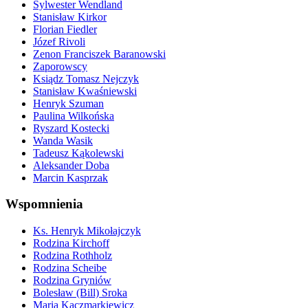
Sylwester Wendland
Stanisław Kirkor
Florian Fiedler
Józef Rivoli
Zenon Franciszek Baranowski
Zaporowscy
Ksiądz Tomasz Nejczyk
Stanisław Kwaśniewski
Henryk Szuman
Paulina Wilkońska
Ryszard Kostecki
Wanda Wasik
Tadeusz Kąkolewski
Aleksander Doba
Marcin Kasprzak
Wspomnienia
Ks. Henryk Mikołajczyk
Rodzina Kirchoff
Rodzina Rothholz
Rodzina Scheibe
Rodzina Gryniów
Bolesław (Bill) Sroka
Maria Kaczmarkiewicz