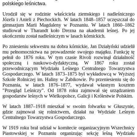
polskiego leśnictwa.
Urodził się w rodzinie właściciela ziemskiego i nadleśniczego
Józefa i Anieli z Piechockich. W latach 1848–1857 uczęszczał do
gimnazjum Marii Magdaleny w Poznaniu. W latach 1860–1862
studiował w Tharandt koło Drezna na akademii leśnej. Po jej
ukończeniu został nadleśniczym w lasach kórnickich.
Po zniesieniu sekwestru na dobra kórnickie, Jan Działyński udzielił
mu pełnomocnictwa na prowadzenie swojego majątku. Funkcję tę
pełnił do 1876 roku. W tym czasie Rivoli rozwinął działalność
społeczną i naukowo-dydaktyczną. W 1867 roku został
przewodniczącym Wydziału Leśnego Centralnego Towarzystwa
Gospodarczego. W latach 1873–1875 był wykładowcą w Wyższej
Szkole Rolniczej im. Haliny w Żabikowie. Po przeniesieniu się do
Poznania, w latach 1876–1877, wydawał własnym kosztem
"Przegląd Leśniczy". Od 1878 roku zajmował się urządzaniem
gospodarstw leśnych w Wielkopolsce, Galicji i Królestwie Polskim.
W latach 1887–1918 mieszkał w swoim folwarku w Głuszynie,
gdzie zajmował się rolnictwem, działał na Wydziale Leśnym
Centralnego Towarzystwa Gospodarczego.
W 1919 roku brał udział w komitecie organizacyjnym Wszechnicy
Piastowskiej w Poznaniu organizując sekcję leśną Wydziału