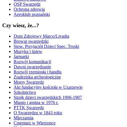
OSP Swarzędz
Ochrona zdrowia
Aeroklub poznański
Czy wiesz, że...?
Dom Zdrojowy Marco/Livadia
Browar swarzędzki
Stow. Przyjaciół Dzieci Spec. Troski
Muzyka i śpiew
Jarmarki
Rozwój komunikacji
Dawni swarzędzanie
Rozwój rzemiosła i handlu
Znaleziska archeologiczne
Morsy Swarzędz
Akt fundacyjny kościoła w Uzarzewie
Szkolnictwo
Strajk dzieci swarzędzkich 1906-1907
Miasto i gmina w 1976 r.
PTTK Swarzędz
O Swarzędzu w 1843 roku
Mleczarnia
Cmentarz w Wierzonce