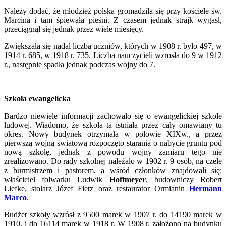
Należy dodać, że młodzież polska gromadziła się przy kościele św.
Marcina i tam śpiewała pieśni. Z czasem jednak strajk wygasł,
przeciągnął się jednak przez wiele miesięcy.
Zwiększała się nadal liczba uczniów, których w 1908 r. było 497, w
1914 r. 685, w 1918 r. 735. Liczba nauczycieli wzrosła do 9 w 1912
r., następnie spadła jednak podczas wojny do 7.
Szkoła ewangelicka
Bardzo niewiele informacji zachowało się o ewangelickiej szkole
ludowej. Wiadomo, że szkoła ta istniała przez cały omawiany tu
okres. Nowy budynek otrzymała w połowie XIXw., a przez
pierwszą wojną światową rozpoczęto starania o nabycie gruntu pod
nową szkołę, jednak z powodu wojny zamiaru tego nie
zrealizowano. Do rady szkolnej należało w 1902 r. 9 osób, na czele
z burmistrzem i pastorem, a wśród członków znajdowali się:
właściciel folwarku Ludwik
Hoffmeyer
, budowniczy Robert
Liefke, stolarz Józef Fietz oraz restaurator Ormianin
Hermann
Marco
.
Budżet szkoły wzrósł z 9500 marek w 1907 r. do 14190 marek w
1910. i do 16114 marek w 1918 r. W 1908 r. założono na budynku