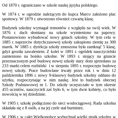
Od 1870 r. ograniczano w szkole naukę języka polskiego.
W 1874 r. w ogrodzie należącym do kupca Marco założono plac
sportowy. W 1879 r. utworzono również czwartą klasę.
Budynek szkolny wymagał remontów z względu na swój wiek. W
1876 r. dach słomiany na szkole wymieniono na papowy.
Postanowiono wybudować nowy gmach szkolny. W tym celu w
1885 r. naprzeciw dotychczasowej szkoły zakupiono ziemię za 300
marek. W 1885 r. dyrekcja szkoły zmuszona była zamknąć 5 klasę,
gdyż groziła zawaleniem. Z kolei w 1891 r. ogródek nauczycielski
zamieniono na boisko szkolne. W 1893 r. stojący na gruncie
przeznaczonym pod budowę nowej szkoły stary dom sprzedano za
233 marki celem rozbiórki i w sierpniu 1895 r. rozpoczęto budowę
nowej szkoły. Prace budowlane trwały przez rok i w dniu 12
października 1896 r. nowy 9-klasowy budynek szkolny oddano do
użytku, rozpoczynając w nim naukę. Jest to budynek obecnej
Szkoły Podstawowej nr 1. Do szkoły uczęszczało w tym okresie
455 uczniów, nauczycieli zaś było 6, w tym dwie kobiety, co było
nowością w tej dziedzinie.
W 1905 r. szkołę podłączono do sieci wodociągowej. Rada szkolna
składała się z 8 osób, a na jej czele stał burmistrz.
W 1906 r. w całej Wielkopolsce wybuchnął wielki strajk szkolny w