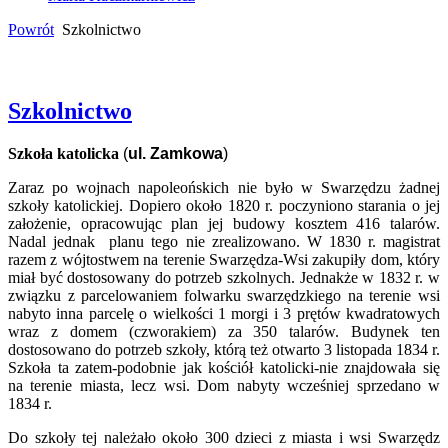
Powrót
Szkolnictwo
Szkolnictwo
Szkoła katolicka
(
ul. Zamkowa
)
Zaraz po wojnach napoleońskich nie było w Swarzędzu żadnej
szkoły katolickiej. Dopiero około 1820 r. poczyniono starania o jej
założenie, opracowując plan jej budowy kosztem 416 talarów.
Nadal jednak planu tego nie zrealizowano. W 1830 r. magistrat
razem z wójtostwem na terenie Swarzędza-Wsi zakupiły dom, który
miał być dostosowany do potrzeb szkolnych. Jednakże w 1832 r. w
związku z parcelowaniem folwarku swarzędzkiego na terenie wsi
nabyto inna parcelę o wielkości 1 morgi i 3 prętów kwadratowych
wraz z domem (czworakiem) za 350 talarów. Budynek ten
dostosowano do potrzeb szkoły, którą też otwarto 3 listopada 1834 r.
Szkoła ta zatem-podobnie jak kościół katolicki-nie znajdowała się
na terenie miasta, lecz wsi. Dom nabyty wcześniej sprzedano w
1834 r.
Do szkoły tej należało około 300 dzieci z miasta i wsi Swarzędz