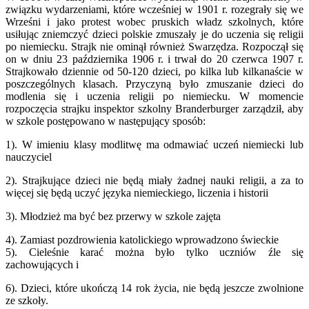
związku wydarzeniami, które wcześniej w 1901 r. rozegrały się we
Wrześni i jako protest wobec pruskich władz szkolnych, które
usiłując zniemczyć dzieci polskie zmuszały je do uczenia się religii
po niemiecku. Strajk nie ominął również Swarzędza. Rozpoczął się
on w dniu 23 października 1906 r. i trwał do 20 czerwca 1907 r.
Strajkowało dziennie od 50-120 dzieci, po kilka lub kilkanaście w
poszczególnych klasach. Przyczyną było zmuszanie dzieci do
modlenia się i uczenia religii po niemiecku. W momencie
rozpoczęcia strajku inspektor szkolny Branderburger zarządził, aby
w szkole postępowano w następujący sposób:
1). W imieniu klasy modlitwę ma odmawiać uczeń niemiecki lub
nauczyciel
2). Strajkujące dzieci nie będą miały żadnej nauki religii, a za to
więcej się będą uczyć języka niemieckiego, liczenia i historii
3). Młodzież ma być bez przerwy w szkole zajęta
4). Zamiast pozdrowienia katolickiego wprowadzono świeckie
5). Cieleśnie karać można było tylko uczniów źle się
zachowujących i
6). Dzieci, które ukończą 14 rok życia, nie będą jeszcze zwolnione
ze szkoły.