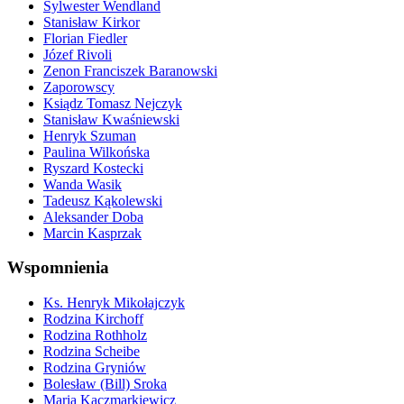
Sylwester Wendland
Stanisław Kirkor
Florian Fiedler
Józef Rivoli
Zenon Franciszek Baranowski
Zaporowscy
Ksiądz Tomasz Nejczyk
Stanisław Kwaśniewski
Henryk Szuman
Paulina Wilkońska
Ryszard Kostecki
Wanda Wasik
Tadeusz Kąkolewski
Aleksander Doba
Marcin Kasprzak
Wspomnienia
Ks. Henryk Mikołajczyk
Rodzina Kirchoff
Rodzina Rothholz
Rodzina Scheibe
Rodzina Gryniów
Bolesław (Bill) Sroka
Maria Kaczmarkiewicz