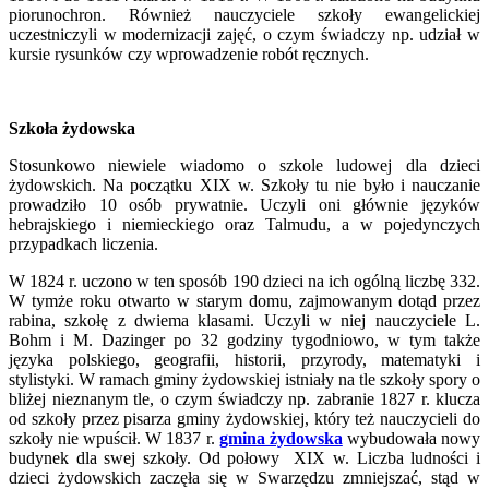
piorunochron. Również nauczyciele szkoły ewangelickiej
uczestniczyli w modernizacji zajęć, o czym świadczy np. udział w
kursie rysunków czy wprowadzenie robót ręcznych.
Szkoła żydowska
Stosunkowo niewiele wiadomo o szkole ludowej dla dzieci
żydowskich. Na początku XIX w. Szkoły tu nie było i nauczanie
prowadziło 10 osób prywatnie. Uczyli oni głównie języków
hebrajskiego i niemieckiego oraz Talmudu, a w pojedynczych
przypadkach liczenia.
W 1824 r. uczono w ten sposób 190 dzieci na ich ogólną liczbę 332.
W tymże roku otwarto w starym domu, zajmowanym dotąd przez
rabina, szkołę z dwiema klasami. Uczyli w niej nauczyciele L.
Bohm i M. Dazinger po 32 godziny tygodniowo, w tym także
języka polskiego, geografii, historii, przyrody, matematyki i
stylistyki. W ramach gminy żydowskiej istniały na tle szkoły spory o
bliżej nieznanym tle, o czym świadczy np. zabranie 1827 r. klucza
od szkoły przez pisarza gminy żydowskiej, który też nauczycieli do
szkoły nie wpuścił. W 1837 r.
gmina żydowska
wybudowała nowy
budynek dla swej szkoły. Od połowy XIX w. Liczba ludności i
dzieci żydowskich zaczęła się w Swarzędzu zmniejszać, stąd w