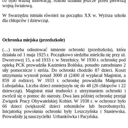
co było ważną innowacją. Szkoła działała jeszcze przed pierwszą
wojną światową.
W Swarzędzu istniała również na początku XX w. Wyższa szkoła
dla chłopców i dziewcząt.
Ochronka miejska (przedszkole)
(…) trzeba odnotować istnienie ochronki (przedszkola), która
działała od 1 maja 1925 r. Początkowo siedziba mieściła się przy ul.
Dworcowej 15, a od 1933 r. w Strzelnicy. W 1930 r. ochronkę pod
opieką PCK prowadziła Kazimiera Boińska, ponadto zatrudniano 2
siły pomocnicze i stróża. Do ochronki chodziło 87 dzieci. Koszt
utrzymania wynosił ponad 3000 zł (2400 zł wypłacał Magistrat, a
859 zł rodzice). W 1933 r. ochronkę prowadziła Małgorzata
Lubojańska. Liczba dzieci zmniejszyła się do 48 (26 chłopców i 22
dziewcząt). Magistrat miał trudności z utrzymaniem ochronki i
zwrócił się o pomoc do starosty. Dwa lara później ochronkę przejął
Związek Pracy Obywatelskiej Kobiet. W 1938 r. w ochronce było
66 dzieci (większość dzieci robotników lub bezrobotnych).
Inicjatorką powołania ochronki były Leszczyńska i Staniewska.
Prowadziły ją nauczycielki Urbankówka i Pacyńska.