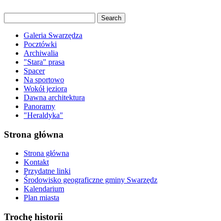
Galeria Swarzędza
Pocztówki
Archiwalia
"Stara" prasa
Spacer
Na sportowo
Wokół jeziora
Dawna architektura
Panoramy
"Heraldyka"
Strona główna
Strona główna
Kontakt
Przydatne linki
Środowisko geograficzne gminy Swarzędz
Kalendarium
Plan miasta
Trochę historii