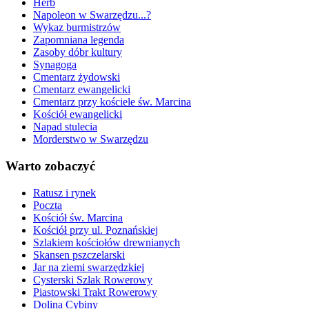
Herb
Napoleon w Swarzędzu...?
Wykaz burmistrzów
Zapomniana legenda
Zasoby dóbr kultury
Synagoga
Cmentarz żydowski
Cmentarz ewangelicki
Cmentarz przy kościele św. Marcina
Kościół ewangelicki
Napad stulecia
Morderstwo w Swarzędzu
Warto zobaczyć
Ratusz i rynek
Poczta
Kościół św. Marcina
Kościół przy ul. Poznańskiej
Szlakiem kościołów drewnianych
Skansen pszczelarski
Jar na ziemi swarzędzkiej
Cysterski Szlak Rowerowy
Piastowski Trakt Rowerowy
Dolina Cybiny