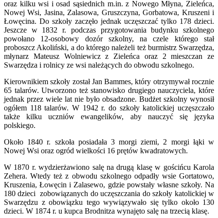
oraz kilku wsi i osad sąsiednich m.in. z Nowego Młyna, Zieleńca,
Nowej Wsi, Jasina, Zalasowa, Gruszczyna, Gorbatowa, Kruszeni i
Łowęcina. Do szkoły zaczęło jednak uczęszczać tylko 178 dzieci.
Jeszcze w 1832 r. podczas przygotowania budynku szkolnego
powołano 12-osobowy dozór szkolny, na czele którego stał
proboszcz Akoliński, a do którego należeli też burmistrz Swarzędza,
młynarz Mateusz Wolniewicz z Zieleńca oraz 2 mieszczan ze
Swarzędza i rolnicy ze wsi należących do obwodu szkolnego.
Kierownikiem szkoły został Jan Bammes, który otrzymywał rocznie
65 talarów. Utworzono też stanowisko drugiego nauczyciela, które
jednak przez wiele lat nie było obsadzone. Budżet szkolny wynosił
ogółem 118 talarów. W 1942 r. do szkoły katolickiej uczęszczało
także kilku uczniów ewangelików, aby nauczyć się języka
polskiego.
Około 1840 r. szkoła posiadała 3 morgi ziemi, 2 morgi łąki w
Nowej Wsi oraz ogród wielkości 16 prętów kwadratowych.
W 1870 r. wydzierżawiono salę na drugą klasę w gościńcu Karola
Zehera. Wtedy też z obwodu szkolnego odpadły wsie Gortatowo,
Kruszenia, Łowęcin i Zalasewo, gdzie powstały własne szkoły. Na
180 dzieci zobowiązanych do uczęszczania do szkoły katolickiej w
Swarzędzu z obowiązku tego wywiązywało się tylko około 130
dzieci. W 1874 r. u kupca Brodnitza wynajęto salę na trzecią klasę.