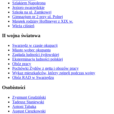
Szlakiem Napoleona
Jezioro swarzędzkie
Szkoła na ul. Zamkowej
Gimnazjum nr 2 przy ul. Polnej
Majątek rodziny Hoffmeyer z XIX w.
Wieża ciśnień
II wojna światowa
Swarzędz w czasie okupacji
Miasto wobec okupanta
Zagłada ludności żydowskiej
Eksterminacja ludności polskiej
Obóz pracy
Pochówki Żydów z getta i obozów pracy
Wykaz mieszkańców, którzy zginęli podczas wojny
Obóz RAD w Swarzędzu
Osobistości
Zygmunt Grudziński
Tadeusz Staniewski
Antoni Tabaka
August Cieszkowski