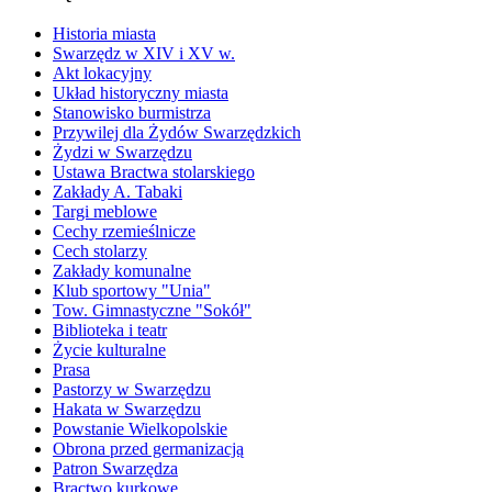
Historia miasta
Swarzędz w XIV i XV w.
Akt lokacyjny
Układ historyczny miasta
Stanowisko burmistrza
Przywilej dla Żydów Swarzędzkich
Żydzi w Swarzędzu
Ustawa Bractwa stolarskiego
Zakłady A. Tabaki
Targi meblowe
Cechy rzemieślnicze
Cech stolarzy
Zakłady komunalne
Klub sportowy "Unia"
Tow. Gimnastyczne "Sokół"
Biblioteka i teatr
Życie kulturalne
Prasa
Pastorzy w Swarzędzu
Hakata w Swarzędzu
Powstanie Wielkopolskie
Obrona przed germanizacją
Patron Swarzędza
Bractwo kurkowe