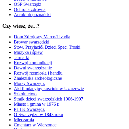
OSP Swarzędz
Ochrona zdrowia
Aeroklub poznański
Czy wiesz, że...?
Dom Zdrojowy Marco/Livadia
Browar swarzędzki
Stow. Przyjaciół Dzieci Spec. Troski
Muzyka i śpiew
Jarmarki
Rozwój komunikacji
Dawni swarzędzanie
Rozwój rzemiosła i handlu
Znaleziska archeologiczne
Morsy Swarzędz
Akt fundacyjny kościoła w Uzarzewie
Szkolnictwo
Strajk dzieci swarzędzkich 1906-1907
Miasto i gmina w 1976 r.
PTTK Swarzędz
O Swarzędzu w 1843 roku
Mleczarnia
Cmentarz w Wierzonce