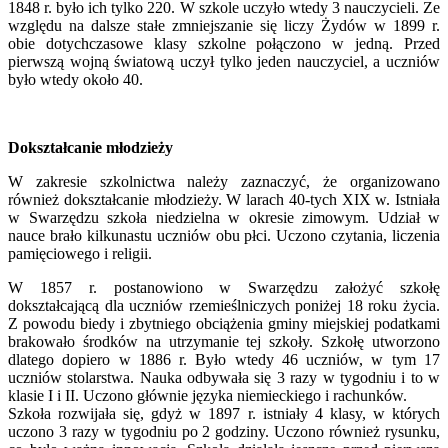
1848 r. było ich tylko 220. W szkole uczyło wtedy 3 nauczycieli. Ze
względu na dalsze stałe zmniejszanie się liczy Żydów w 1899 r.
obie dotychczasowe klasy szkolne połączono w jedną. Przed
pierwszą wojną światową uczył tylko jeden nauczyciel, a uczniów
było wtedy około 40.
Dokształcanie młodzieży
W zakresie szkolnictwa należy zaznaczyć, że organizowano
również dokształcanie młodzieży. W larach 40-tych XIX w. Istniała
w Swarzędzu szkoła niedzielna w okresie zimowym. Udział w
nauce brało kilkunastu uczniów obu płci. Uczono czytania, liczenia
pamięciowego i religii.
W 1857 r. postanowiono w Swarzędzu założyć szkołę
dokształcającą dla uczniów rzemieślniczych poniżej 18 roku życia.
Z powodu biedy i zbytniego obciążenia gminy miejskiej podatkami
brakowało środków na utrzymanie tej szkoły. Szkołę utworzono
dlatego dopiero w 1886 r. Było wtedy 46 uczniów, w tym 17
uczniów stolarstwa. Nauka odbywała się 3 razy w tygodniu i to w
klasie I i II. Uczono głównie języka niemieckiego i rachunków.
Szkoła rozwijała się, gdyż w 1897 r. istniały 4 klasy, w których
uczono 3 razy w tygodniu po 2 godziny. Uczono również rysunku,