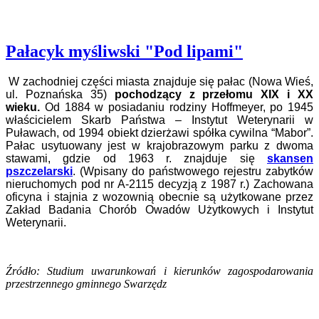
Pałacyk myśliwski "Pod lipami"
W zachodniej części miasta znajduje się pałac
(Nowa Wieś,
ul. Poznańska 35)
pochodzący z przełomu XIX i XX
wieku.
Od 1884 w posiadaniu rodziny Hoffmeyer, po 1945
właścicielem Skarb Państwa – Instytut Weterynarii w
Puławach, od 1994 obiekt dzierżawi spółka cywilna “Mabor”.
Pałac usytuowany jest w krajobrazowym parku
z dwoma
stawami, gdzie od 1963 r. znajduje się
skansen
pszczelarski
. (Wpisany do państwowego rejestru zabytków
nieruchomych pod nr A-2115 decyzją z 1987 r.) Zachowana
oficyna i stajnia z wozownią obecnie są użytkowane przez
Zakład Badania Chorób Owadów Użytkowych i Instytut
Weterynarii.
Źródło: Studium uwarunkowań i kierunków zagospodarowania
przestrzennego gminnego Swarzędz