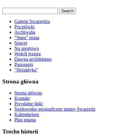
Galeria Swarzędza
Pocztówki
Archiwalia
"Stara" prasa
Spacer
Na sportowo
Wokół jeziora
Dawna architektura
Panoramy
"Heraldyka"
Strona główna
Strona główna
Kontakt
Przydatne linki
Środowisko geograficzne gminy Swarzędz
Kalendarium
Plan miasta
Trochę historii