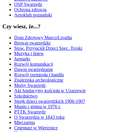
OSP Swarzędz
Ochrona zdrowia
Aeroklub poznański
Czy wiesz, że...?
Dom Zdrojowy Marco/Livadia
Browar swarzędzki
Stow. Przyjaciół Dzieci Spec. Troski
Muzyka i śpiew
Jarmarki
Rozwój komunikacji
Dawni swarzędzanie
Rozwój rzemiosła i handlu
Znaleziska archeologiczne
Morsy Swarzędz
Akt fundacyjny kościoła w Uzarzewie
Szkolnictwo
Strajk dzieci swarzędzkich 1906-1907
Miasto i gmina w 1976 r.
PTTK Swarzędz
O Swarzędzu w 1843 roku
Mleczarnia
Cmentarz w Wierzonce