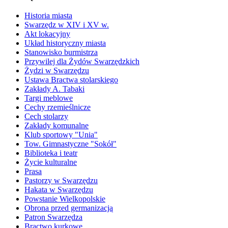
Historia miasta
Swarzędz w XIV i XV w.
Akt lokacyjny
Układ historyczny miasta
Stanowisko burmistrza
Przywilej dla Żydów Swarzędzkich
Żydzi w Swarzędzu
Ustawa Bractwa stolarskiego
Zakłady A. Tabaki
Targi meblowe
Cechy rzemieślnicze
Cech stolarzy
Zakłady komunalne
Klub sportowy "Unia"
Tow. Gimnastyczne "Sokół"
Biblioteka i teatr
Życie kulturalne
Prasa
Pastorzy w Swarzędzu
Hakata w Swarzędzu
Powstanie Wielkopolskie
Obrona przed germanizacją
Patron Swarzędza
Bractwo kurkowe