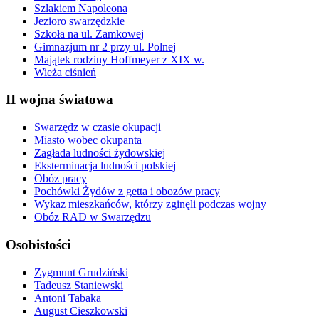
Szlakiem Napoleona
Jezioro swarzędzkie
Szkoła na ul. Zamkowej
Gimnazjum nr 2 przy ul. Polnej
Majątek rodziny Hoffmeyer z XIX w.
Wieża ciśnień
II wojna światowa
Swarzędz w czasie okupacji
Miasto wobec okupanta
Zagłada ludności żydowskiej
Eksterminacja ludności polskiej
Obóz pracy
Pochówki Żydów z getta i obozów pracy
Wykaz mieszkańców, którzy zginęli podczas wojny
Obóz RAD w Swarzędzu
Osobistości
Zygmunt Grudziński
Tadeusz Staniewski
Antoni Tabaka
August Cieszkowski