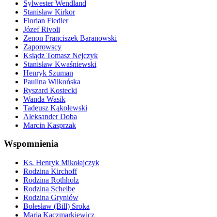
Sylwester Wendland
Stanisław Kirkor
Florian Fiedler
Józef Rivoli
Zenon Franciszek Baranowski
Zaporowscy
Ksiądz Tomasz Nejczyk
Stanisław Kwaśniewski
Henryk Szuman
Paulina Wilkońska
Ryszard Kostecki
Wanda Wasik
Tadeusz Kąkolewski
Aleksander Doba
Marcin Kasprzak
Wspomnienia
Ks. Henryk Mikołajczyk
Rodzina Kirchoff
Rodzina Rothholz
Rodzina Scheibe
Rodzina Gryniów
Bolesław (Bill) Sroka
Maria Kaczmarkiewicz