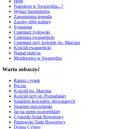
Herb
Napoleon w Swarzędzu...?
Wykaz burmistrzów
Zapomniana legenda
Zasoby dóbr kultury
Synagoga
Cmentarz żydowski
Cmentarz ewangelicki
Cmentarz przy kościele św. Marcina
Kościół ewangelicki
Napad stulecia
Morderstwo w Swarzędzu
Warto zobaczyć
Ratusz i rynek
Poczta
Kościół św. Marcina
Kościół przy ul. Poznańskiej
Szlakiem kościołów drewnianych
Skansen pszczelarski
Jar na ziemi swarzędzkiej
Cysterski Szlak Rowerowy
Piastowski Trakt Rowerowy
Dolina Cybiny