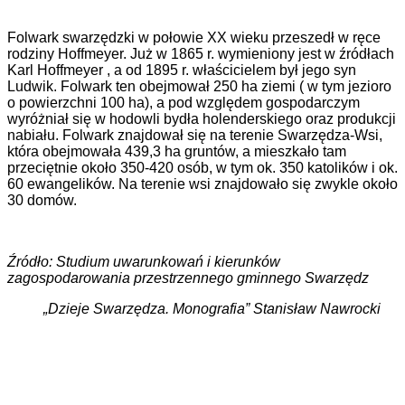
Folwark swarzędzki w połowie XX wieku przeszedł w ręce
rodziny Hoffmeyer. Już w 1865 r. wymieniony jest w źródłach
Karl Hoffmeyer , a od 1895 r. właścicielem był jego syn
Ludwik. Folwark ten obejmował 250 ha ziemi ( w tym jezioro
o powierzchni 100 ha), a pod względem gospodarczym
wyróżniał się w hodowli bydła holenderskiego oraz produkcji
nabiału. Folwark znajdował się na terenie Swarzędza-Wsi,
która obejmowała 439,3 ha gruntów, a mieszkało tam
przeciętnie około 350-420 osób, w tym ok. 350 katolików i ok.
60 ewangelików. Na terenie wsi znajdowało się zwykle około
30 domów.
Źródło: Studium uwarunkowań i kierunków
zagospodarowania przestrzennego gminnego Swarzędz
„Dzieje Swarzędza. Monografia” Stanisław Nawrocki