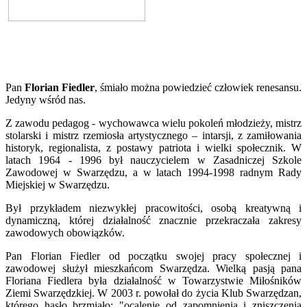
Pan
Florian Fiedler
, śmiało można powiedzieć człowiek renesansu.
Jedyny wśród nas.
Z zawodu pedagog - wychowawca wielu pokoleń młodzieży, mistrz
stolarski i mistrz rzemiosła artystycznego – intarsji, z zamiłowania
historyk, regionalista, z postawy patriota i wielki społecznik. W
latach 1964 - 1996 był nauczycielem w Zasadniczej Szkole
Zawodowej w Swarzędzu, a w latach 1994-1998 radnym Rady
Miejskiej w Swarzędzu.
Był przykładem niezwykłej pracowitości, osobą kreatywną i
dynamiczną, której działalność znacznie przekraczała zakresy
zawodowych obowiązków.
Pan Florian Fiedler od początku swojej pracy społecznej i
zawodowej służył mieszkańcom Swarzędza. Wielką pasją pana
Floriana Fiedlera była działalność w Towarzystwie Miłośników
Ziemi Swarzędzkiej. W 2003 r. powołał do życia Klub Swarzędzan,
którego hasło brzmiało: "ocalenie od zapomnienia i zniszczenia