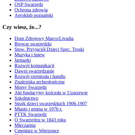
OSP Swarzędz
Ochrona zdrowia
Aeroklub poznański
Czy wiesz, że...?
Dom Zdrojowy Marco/Livadia
Browar swarzędzki
Stow. Przyjaciół Dzieci Spec. Troski
Muzyka i śpiew
Jarmarki
Rozwój komunikacji
Dawni swarzędzanie
Rozwój rzemiosła i handlu
Znaleziska archeologiczne
Morsy Swarzędz
Akt fundacyjny kościoła w Uzarzewie
Szkolnictwo
Strajk dzieci swarzędzkich 1906-1907
Miasto i gmina w 1976 r.
PTTK Swarzędz
O Swarzędzu w 1843 roku
Mleczarnia
Cmentarz w Wierzonce