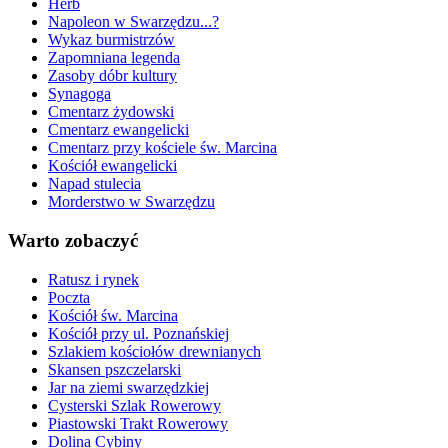
Herb
Napoleon w Swarzędzu...?
Wykaz burmistrzów
Zapomniana legenda
Zasoby dóbr kultury
Synagoga
Cmentarz żydowski
Cmentarz ewangelicki
Cmentarz przy kościele św. Marcina
Kościół ewangelicki
Napad stulecia
Morderstwo w Swarzędzu
Warto zobaczyć
Ratusz i rynek
Poczta
Kościół św. Marcina
Kościół przy ul. Poznańskiej
Szlakiem kościołów drewnianych
Skansen pszczelarski
Jar na ziemi swarzędzkiej
Cysterski Szlak Rowerowy
Piastowski Trakt Rowerowy
Dolina Cybiny