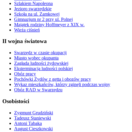
Szlakiem Napoleona
Jezioro swarzędzkie
Szkoła na ul. Zamkowej
Gimnazjum nr 2 przy ul. Polnej
Majątek rodziny Hoffmeyer z XIX w.
Wieża ciśnień
II wojna światowa
Swarzędz w czasie okupacji
Miasto wobec okupanta
Zagłada ludności żydowskiej
Eksterminacja ludności polskiej
Obóz pracy
Pochówki Żydów z getta i obozów pracy
Wykaz mieszkańców, którzy zginęli podczas wojny
Obóz RAD w Swarzędzu
Osobistości
Zygmunt Grudziński
Tadeusz Staniewski
Antoni Tabaka
August Cieszkowski