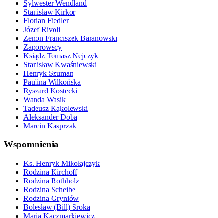
Sylwester Wendland
Stanisław Kirkor
Florian Fiedler
Józef Rivoli
Zenon Franciszek Baranowski
Zaporowscy
Ksiądz Tomasz Nejczyk
Stanisław Kwaśniewski
Henryk Szuman
Paulina Wilkońska
Ryszard Kostecki
Wanda Wasik
Tadeusz Kąkolewski
Aleksander Doba
Marcin Kasprzak
Wspomnienia
Ks. Henryk Mikołajczyk
Rodzina Kirchoff
Rodzina Rothholz
Rodzina Scheibe
Rodzina Gryniów
Bolesław (Bill) Sroka
Maria Kaczmarkiewicz