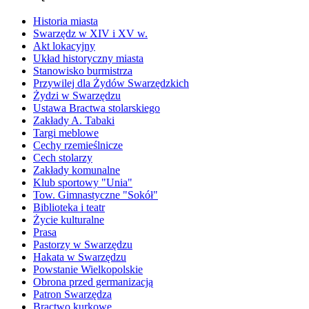
Historia miasta
Swarzędz w XIV i XV w.
Akt lokacyjny
Układ historyczny miasta
Stanowisko burmistrza
Przywilej dla Żydów Swarzędzkich
Żydzi w Swarzędzu
Ustawa Bractwa stolarskiego
Zakłady A. Tabaki
Targi meblowe
Cechy rzemieślnicze
Cech stolarzy
Zakłady komunalne
Klub sportowy "Unia"
Tow. Gimnastyczne "Sokół"
Biblioteka i teatr
Życie kulturalne
Prasa
Pastorzy w Swarzędzu
Hakata w Swarzędzu
Powstanie Wielkopolskie
Obrona przed germanizacją
Patron Swarzędza
Bractwo kurkowe