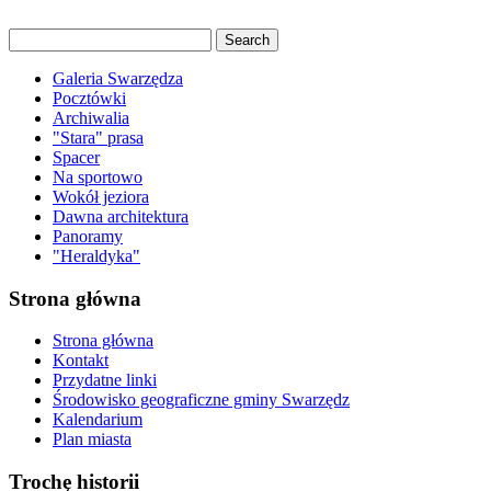
Galeria Swarzędza
Pocztówki
Archiwalia
"Stara" prasa
Spacer
Na sportowo
Wokół jeziora
Dawna architektura
Panoramy
"Heraldyka"
Strona główna
Strona główna
Kontakt
Przydatne linki
Środowisko geograficzne gminy Swarzędz
Kalendarium
Plan miasta
Trochę historii