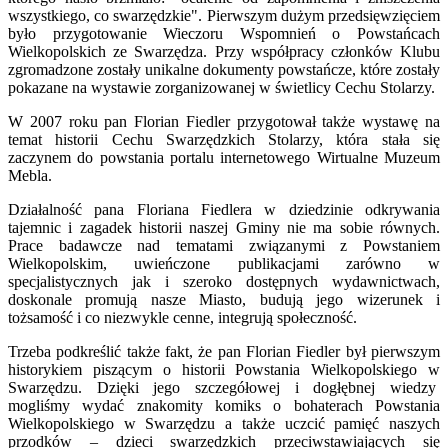
wszystkiego, co swarzędzkie". Pierwszym dużym przedsięwzięciem
było przygotowanie Wieczoru Wspomnień o Powstańcach
Wielkopolskich ze Swarzędza. Przy współpracy członków Klubu
zgromadzone zostały unikalne dokumenty powstańcze, które zostały
pokazane na wystawie zorganizowanej w świetlicy Cechu Stolarzy.
W 2007 roku pan Florian Fiedler przygotował także wystawę na
temat historii Cechu Swarzędzkich Stolarzy, która stała się
zaczynem do powstania portalu internetowego Wirtualne Muzeum
Mebla.
Działalność pana Floriana Fiedlera w dziedzinie odkrywania
tajemnic i zagadek historii naszej Gminy nie ma sobie równych.
Prace badawcze nad tematami związanymi z Powstaniem
Wielkopolskim, uwieńczone publikacjami zarówno w
specjalistycznych jak i szeroko dostępnych wydawnictwach,
doskonale promują nasze Miasto, budują jego wizerunek i
tożsamość i co niezwykle cenne, integrują społeczność.
Trzeba podkreślić także fakt, że pan Florian Fiedler był pierwszym
historykiem piszącym o historii Powstania Wielkopolskiego w
Swarzędzu. Dzięki jego szczegółowej i dogłębnej wiedzy
mogliśmy wydać znakomity komiks o bohaterach Powstania
Wielkopolskiego w Swarzędzu a także uczcić pamięć naszych
przodków – dzieci swarzędzkich przeciwstawiających się